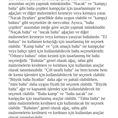
arasından seçim yapmak mümkündür. "Nacak" ve "kampçı
balta" gibi balta çeşitleri kampçılar için tasarlanmıştır ve
ağaçları ve diğer malzemeleri kesmeye veya kırmaya yarar.
"Nacak fiyatları" genellikle daha uygun olabilir ve "kampçi
baltası" gibi seçenekler de mevcuttur. Ayrıca, "balta
çeşitleri" arasından isteğe göre seçim yapmak mümkündür.
"Naçak balta" ve "nacak balta" ağaçları ve diğer
malzemeleri kesmeye veya kırmaya yarayan baltalardır. "El
baltası" ise kullanım kolaylığı için tasarlanmış bir seçenek
olabilir. "Kamp balta" ve "çok amaçlı balta" ise kampçılar
veya bahçe işleri için kullanılabilecek balta seçenekleridir.
"Oduncu baltası" odun kesimi için tasarlanmış bir balta
seçeneğidir. "Baltalar" genel olarak ağaç, tahta gibi
malzemelerin kesilmesi ve kırılması için kullanılan araçlar
olarak tanımlanabilir. "Çift taraflı balta" ise hem kesme hem
de kırma işlemleri için kullanılabilecek bir seçenek olabilir.
"Büyük balta fiyatları" daha ağır ve pahalı olabilirken,
"mini balta" daha uygun fiyatlı bir seçenek olabilir. "Büyük
balta" ağır ve kapsamlı işlemler için kullanılabilecek bir
seçenek olabilir. "Balta kamp" ve "balta nacak" ise
kampçılar için tasarlanmış araçlar olabilir. "Tahta balta" ise
tahta malzemelerin kesilmesi için kullanılacak bir seçenek
olabilir. "Baltaları" genel olarak ağaç, tahta gibi
malzemelerin kesilmesi ve kırılması için kullanılan araçlar
olarak tanımlanabilir.