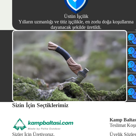
Üstün İşçilik
Yılların uzmanlığı ve titiz işçilikle, en zorlu doğa koşullarına
dayanacak şekilde üretildi.
Sizin İçin Seçtiklerimiz
Kamp Baltas
Teslimat Koşu
Sizler İçin Üretiyoruz.
Üyelik Sözle