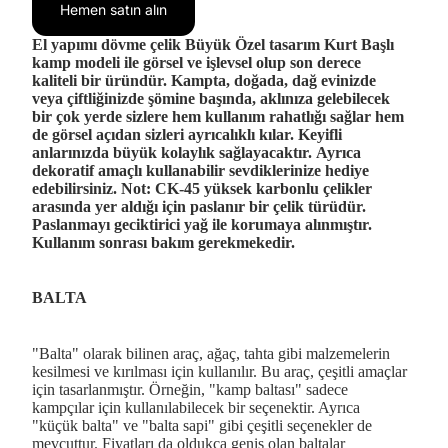
Hemen satın alın
El yapımı dövme çelik Büyük Özel tasarım Kurt Başlı
kamp modeli ile görsel ve işlevsel olup son derece
kaliteli bir üründür.
Kampta, doğada, dağ evinizde
veya çiftliğinizde şömine başında, aklınıza gelebilecek
bir çok yerde sizlere hem kullanım rahatlığı sağlar hem
de görsel açıdan sizleri ayrıcalıklı kılar. Keyifli
anlarınızda büyük kolaylık sağlayacaktır.
Ayrıca
dekoratif amaçlı kullanabilir sevdiklerinize hediye
edebilirsiniz.
Not: CK-45 yüksek karbonlu çelikler
arasında yer aldığı için paslanır bir çelik türüdür.
Paslanmayı geciktirici yağ ile korumaya alınmıştır.
Kullanım sonrası bakım gerekmekedir.
BALTA
"Balta" olarak bilinen araç, ağaç, tahta gibi malzemelerin
kesilmesi ve kırılması için kullanılır. Bu araç, çeşitli amaçlar
için tasarlanmıştır. Örneğin, "kamp baltası" sadece
kampçılar için kullanılabilecek bir seçenektir. Ayrıca
"küçük balta" ve "balta sapi" gibi çeşitli seçenekler de
mevcuttur. Fiyatları da oldukça geniş olan baltalar