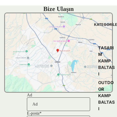
Bize Ulaşın
KATEGORIL
TASARI
M
KAMP
BALTAS
I
OUTDO
OR
Ad
KAMP
BALTAS
I
E-posta
*